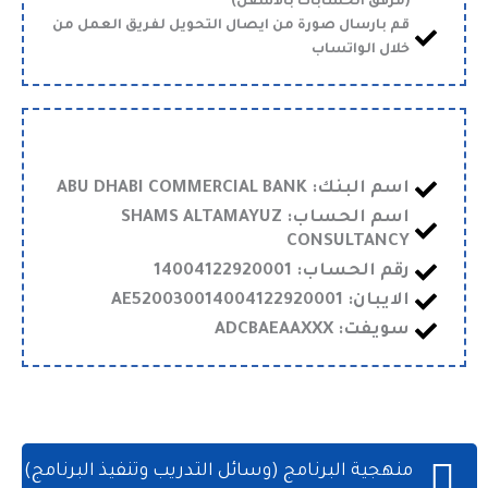
(مرفق الحسابات بالأسفل)
قم بارسال صورة من ايصال التحويل لفريق العمل من
خلال الواتساب
اسم البنك: ABU DHABI COMMERCIAL BANK
اسم الحساب: SHAMS ALTAMAYUZ
CONSULTANCY
رقم الحساب: 14004122920001
الايبان: AE520030014004122920001
سويفت: ADCBAEAAXXX
منهجية البرنامج (وسائل التدريب وتنفيذ البرنامج)