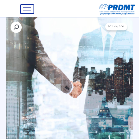
خطي
لى
لمحتوى
السعر
السعر
كمية
الأصلي
الحالي
تخفيضات!
شهادة
هو:
هو:
الأخصائي
1.100,00 ر.س.
275,00 ر.س.
المعتمد
في
ادارة
العلاقات
العامة
الحديثة
والاتصال
المؤسسي