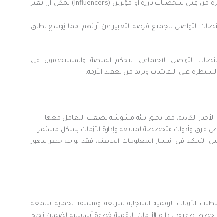
منشورات أو تغريدات مؤثرة من قِبل شخصيات بارزة أو مؤثرين (Influencers) يمكن أن تُغير
صات التواصل للجميع فرصة التعبير عن آرائهم، مما يُوسع نطاق
نصات التواصل الاجتماعي، تتحكم المنصة والمستخدمون في
سيطرة على النقاشات ويزيد من تعقيد الأزمة.
لأخبار الكاذبة، مما يخلق بيئة مشوشة يصعب التعامل معها.
فرق وأدوات متخصصة لمتابعة وإدارة الأزمات بشكل مستمر.
 التحكم في انتشار المعلومات الخاطئة، فقد تواجه خطر تدهور
 تتطلب الأزمات الرقمية استجابة سريعة ومنسقة لحماية سمعة
ء خطط طوارئ لإدارة الأزمات الرقمية خطوة أساسية لضمان نجاح