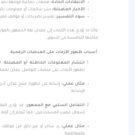
الانتقادات الحادة
:
هجمات جماعية موجهة نحو ال
الأخبار المضللة
:
نشر شائعات أو معلومات زائف
سوء التفسير
:
تفسير تصريحات أو مواقف معين
غالبًا ما تؤدي هذه الأزمات إلى فقدان ثقة الجمهور با
مكانتها التنافسية في السوق.
أسباب ظهور الأزمات على المنصات الرقمية
انتشار المعلومات الخاطئة أو المضللة:
ا
لظهور الأزمات على منصات التواصل. يمكن لمعلو
مثال عملي
:
إشاعة عن خطورة منتج غذائي أدى
الإشاعة.
التفاعل السلبي مع الجمهور:
قد يؤدي التف
إشعال غضب المستخدمين، مما يُترجم إلى أزمة ر
مثال عملي
:
رد ساخر أو غير لائق من موظف في 
والمقاطعة.